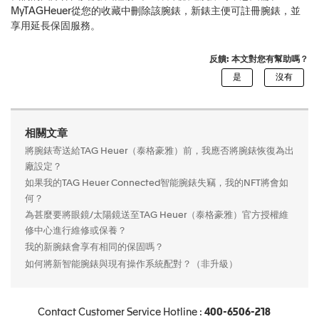
MyTAGHeuer從您的收藏中刪除該腕錶，新錶主便可註冊腕錶，並
享用延長保固服務。
反饋: 本文對您有幫助嗎？
相關文章
將腕錶寄送給TAG Heuer（泰格豪雅）前，我應否將腕錶恢復為出
廠設定？
如果我的TAG Heuer Connected智能腕錶失竊，我的NFT將會如
何？
為甚麼要將眼鏡/太陽鏡送至TAG Heuer（泰格豪雅）官方授權維
修中心進行維修或保養？
我的新腕錶會享有相同的保固嗎？
如何將新智能腕錶與現有操作系統配對？（非升級）
Contact Customer Service Hotline :
400-6506-218