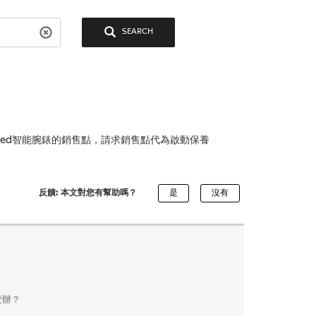
SEARCH
ected智能腕錶的銷售點，請求銷售點代為啟動保養
反饋: 本文對您有幫助嗎？
麼辦？