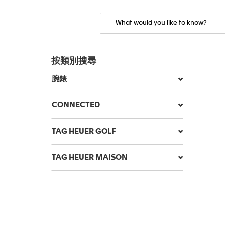
按類別搜尋
腕錶
CONNECTED
TAG HEUER GOLF
TAG HEUER MAISON