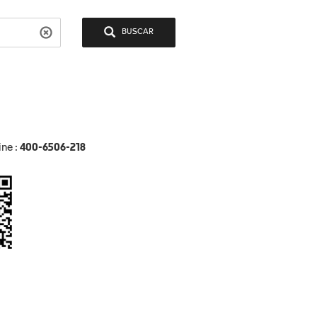
BUSCAR
ine :
400-6506-218